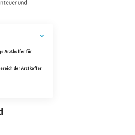
enteuer und
e Arztkoffer für
ereich der Arztkoffer
d