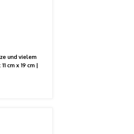
tze und vielem
11 cm x 19 cm |