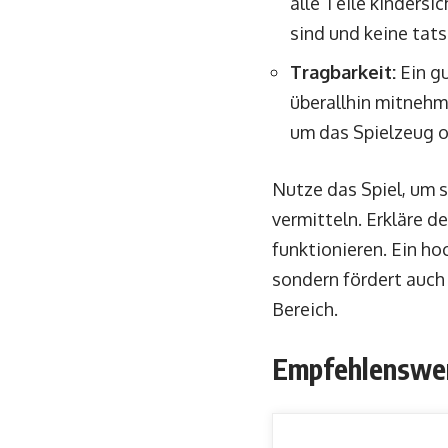
alle Teile kindersi
sind und keine tat
Tragbarkeit:
Ein gu
überallhin mitnehme
um das Spielzeug o
Nutze das Spiel, um 
vermitteln. Erkläre d
funktionieren. Ein ho
sondern fördert auch 
Bereich.
Empfehlenswer