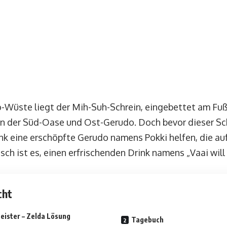
-Wüste liegt der Mih-Suh-Schrein, eingebettet am Fuß
n der Süd-Oase und Ost-Gerudo. Doch bevor dieser Sch
nk eine erschöpfte Gerudo namens Pokki helfen, die au
nsch ist es, einen erfrischenden Drink namens „Vaai wi
cht
eister – Zelda Lösung
Tagebuch