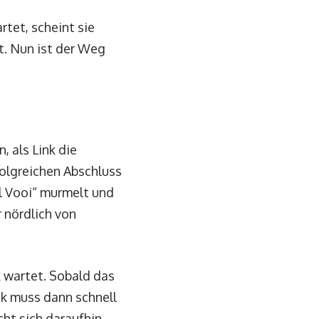
artet, scheint sie
t. Nun ist der Weg
 als Link die
folgreichen Abschluss
ll Vooi“ murmelt und
r nördlich von
k wartet. Sobald das
nk muss dann schnell
cht sich daraufhin