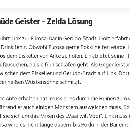
müde Geister – Zelda Lösung
hrt Link zur Furosa-Bar in Gerudo-Stadt. Dort erfährt 
 Drink fehlt. Obwohl Furosa gerne Pokki helfen würde, is
aus dem Eiskeller von Ante zu holen. Link bietet seine H
aufzusuchen, da sie früh schlafen geht. Als Gegenleist
ischen dem Eiskeller und Gerudo-Stadt auf Link. Dort s
 der heißen Wüstensonne schmilzt.
on Ante erhalten hat, muss er es durch die Ruinen zum 
während er auch einigen Monstern ausweichen muss. So
 sie sich um das Mixen des „Vaai will Vooi“. Link muss
sa wird es nicht lange dauern, bis Pokki in der Bar eint