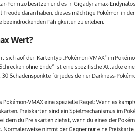
lar-Form zu besitzen und es in Gigadynamax-Endynalo
el Freude daran haben, dieses mächtige Pokémon in d
e beeindruckenden Fähigkeiten zu erleben.
max Wert?
ht sich auf den Kartentyp „Pokémon-VMAX“ im Pokémo
Schrecken ohne Ende“ ist eine spezifische Attacke e
t, 30 Schadenspunkte für jedes deiner Darkness-Pokémo
as Pokémon-VMAX eine spezielle Regel: Wenn es kampf
iskarten. Preiskarten sind ein Spielmechanismus im Po
ei dem du Preiskarten ziehst, wenn du eines der Poké
. Normalerweise nimmt der Gegner nur eine Preiskart