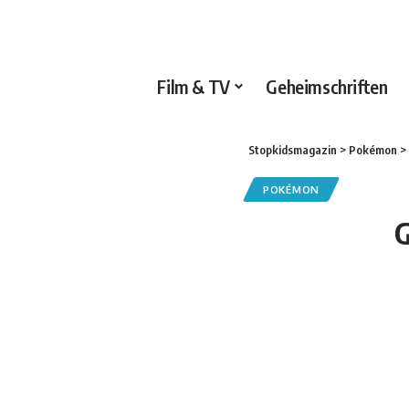
Film & TV
Geheimschriften
Stopkidsmagazin
>
Pokémon
>
POKÉMON
G