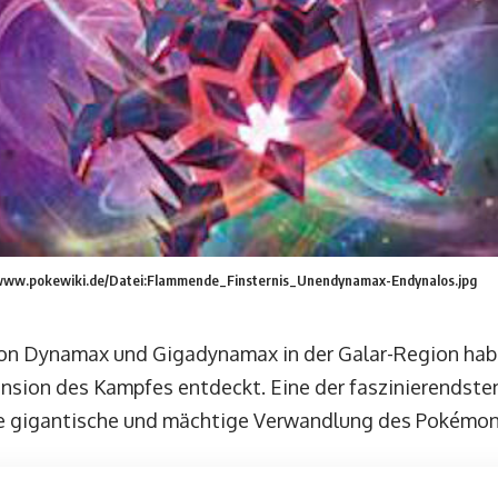
://www.pokewiki.de/Datei:Flammende_Finsternis_Unendynamax-Endynalos.jpg
 von Dynamax und Gigadynamax in der Galar-Region ha
ension des Kampfes entdeckt. Eine der faszinierendste
die gigantische und mächtige Verwandlung des Pokémo