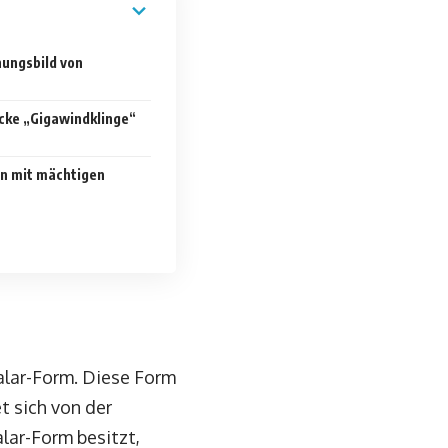
ungsbild von
cke „Gigawindklinge“
n mit mächtigen
alar-Form. Diese Form
t sich von der
lar-Form besitzt,