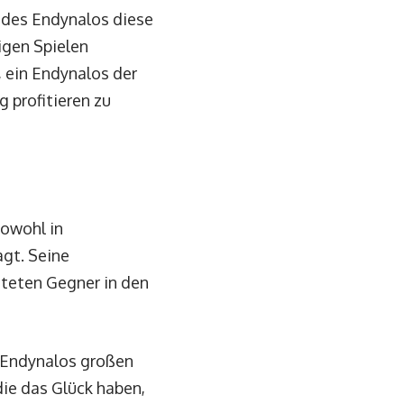
edes Endynalos diese
igen Spielen
, ein Endynalos der
 profitieren zu
owohl in
agt. Seine
hteten Gegner in den
-Endynalos großen
die das Glück haben,