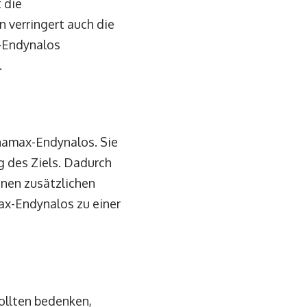
 die
 verringert auch die
x-Endynalos
.
namax-Endynalos. Sie
g des Ziels. Dadurch
nen zusätzlichen
ax-Endynalos zu einer
ollten bedenken,