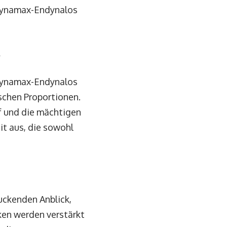
dynamax-Endynalos
s
adynamax-Endynalos
schen Proportionen.
f und die mächtigen
it aus, die sowohl
uckenden Anblick,
ken werden verstärkt