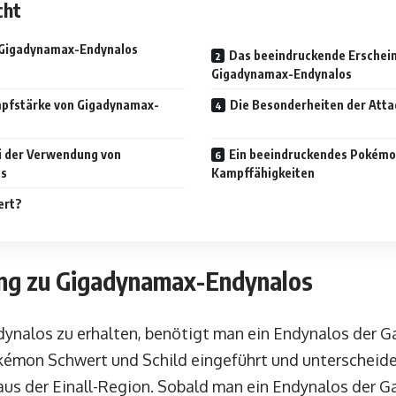
cht
 Gigadynamax-Endynalos
Das beeindruckende Erschein
Gigadynamax-Endynalos
mpfstärke von Gigadynamax-
Die Besonderheiten der Atta
i der Verwendung von
Ein beeindruckendes Pokémo
os
Kampffähigkeiten
ert?
ng zu Gigadynamax-Endynalos
alos zu erhalten, benötigt man ein Endynalos der G
kémon Schwert und Schild eingeführt und unterscheide
aus der Einall-Region. Sobald man ein Endynalos der Ga