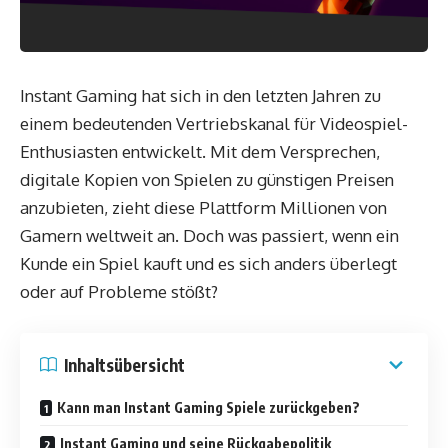
Instant Gaming hat sich in den letzten Jahren zu
einem bedeutenden Vertriebskanal für Videospiel-
Enthusiasten entwickelt. Mit dem Versprechen,
digitale Kopien von Spielen zu günstigen Preisen
anzubieten, zieht diese Plattform Millionen von
Gamern weltweit an. Doch was passiert, wenn ein
Kunde ein Spiel kauft und es sich anders überlegt
oder auf Probleme stößt?
Inhaltsübersicht
Kann man Instant Gaming Spiele zurückgeben?
Instant Gaming und seine Rückgabepolitik