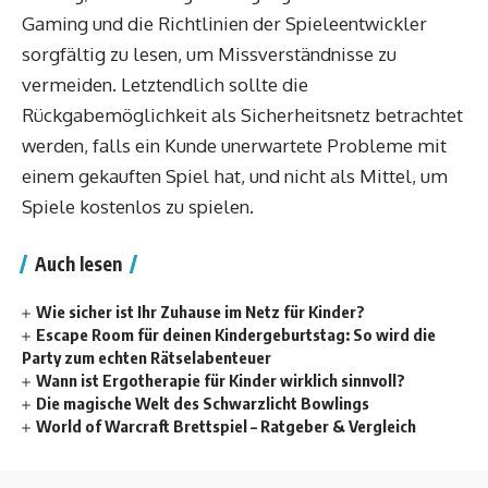
Gaming und die Richtlinien der Spieleentwickler
sorgfältig zu lesen, um Missverständnisse zu
vermeiden. Letztendlich sollte die
Rückgabemöglichkeit als Sicherheitsnetz betrachtet
werden, falls ein Kunde unerwartete Probleme mit
einem gekauften Spiel hat, und nicht als Mittel, um
Spiele kostenlos zu spielen.
Auch lesen
Wie sicher ist Ihr Zuhause im Netz für Kinder?
Escape Room für deinen Kindergeburtstag: So wird die
Party zum echten Rätselabenteuer
Wann ist Ergotherapie für Kinder wirklich sinnvoll?
Die magische Welt des Schwarzlicht Bowlings
World of Warcraft Brettspiel – Ratgeber & Vergleich