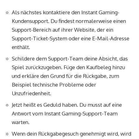
Als nächstes kontaktiere den Instant Gaming-
Kundensupport. Du findest normalerweise einen
Support-Bereich auf ihrer Website, der ein
Support-Ticket-System oder eine E-Mail-Adresse
enthält.
Schildere dem Support-Team deine Absicht, das
Spiel zurückzugeben. Füge den Kaufbeleg hinzu
und erkläre den Grund für die Rückgabe, zum
Beispiel technische Probleme oder
Unzufriedenheit.
Jetzt heißt es Geduld haben. Du musst auf eine
Antwort vom Instant Gaming-Support-Team
warten.
Wenn dein Rückgabegesuch genehmigt wird, wird