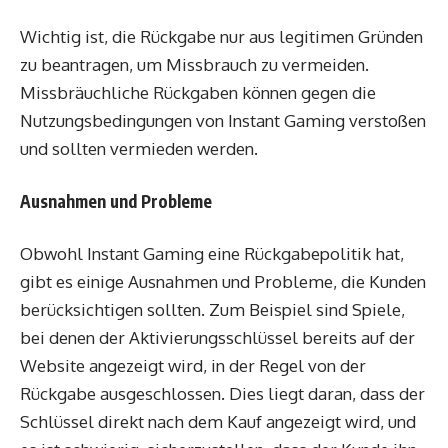
Wichtig ist, die Rückgabe nur aus legitimen Gründen
zu beantragen, um Missbrauch zu vermeiden.
Missbräuchliche Rückgaben können gegen die
Nutzungsbedingungen von Instant Gaming verstoßen
und sollten vermieden werden.
Ausnahmen und Probleme
Obwohl Instant Gaming eine Rückgabepolitik hat,
gibt es einige Ausnahmen und Probleme, die Kunden
berücksichtigen sollten. Zum Beispiel sind Spiele,
bei denen der Aktivierungsschlüssel bereits auf der
Website angezeigt wird, in der Regel von der
Rückgabe ausgeschlossen. Dies liegt daran, dass der
Schlüssel direkt nach dem Kauf angezeigt wird, und