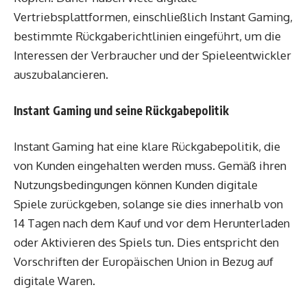
Vertriebsplattformen, einschließlich Instant Gaming,
bestimmte Rückgaberichtlinien eingeführt, um die
Interessen der Verbraucher und der Spieleentwickler
auszubalancieren.
Instant Gaming und seine Rückgabepolitik
Instant Gaming hat eine klare Rückgabepolitik, die
von Kunden eingehalten werden muss. Gemäß ihren
Nutzungsbedingungen können Kunden digitale
Spiele zurückgeben, solange sie dies innerhalb von
14 Tagen nach dem Kauf und vor dem Herunterladen
oder Aktivieren des Spiels tun. Dies entspricht den
Vorschriften der Europäischen Union in Bezug auf
digitale Waren.