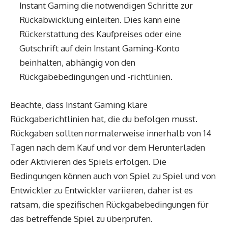
Instant Gaming die notwendigen Schritte zur
Rückabwicklung einleiten. Dies kann eine
Rückerstattung des Kaufpreises oder eine
Gutschrift auf dein Instant Gaming-Konto
beinhalten, abhängig von den
Rückgabebedingungen und -richtlinien.
Beachte, dass Instant Gaming klare
Rückgaberichtlinien hat, die du befolgen musst.
Rückgaben sollten normalerweise innerhalb von 14
Tagen nach dem Kauf und vor dem Herunterladen
oder Aktivieren des Spiels erfolgen. Die
Bedingungen können auch von Spiel zu Spiel und von
Entwickler zu Entwickler variieren, daher ist es
ratsam, die spezifischen Rückgabebedingungen für
das betreffende Spiel zu überprüfen.