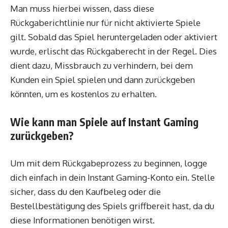
Man muss hierbei wissen, dass diese
Rückgaberichtlinie nur für nicht aktivierte Spiele
gilt. Sobald das Spiel heruntergeladen oder aktiviert
wurde, erlischt das Rückgaberecht in der Regel. Dies
dient dazu, Missbrauch zu verhindern, bei dem
Kunden ein Spiel spielen und dann zurückgeben
könnten, um es kostenlos zu erhalten.
Wie kann man Spiele auf Instant Gaming
zurückgeben?
Um mit dem Rückgabeprozess zu beginnen, logge
dich einfach in dein Instant Gaming-Konto ein. Stelle
sicher, dass du den Kaufbeleg oder die
Bestellbestätigung des Spiels griffbereit hast, da du
diese Informationen benötigen wirst.