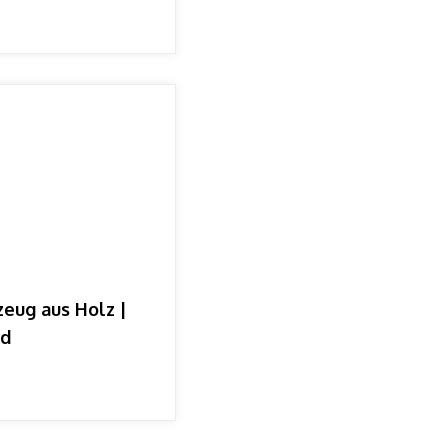
zeug aus Holz |
nd