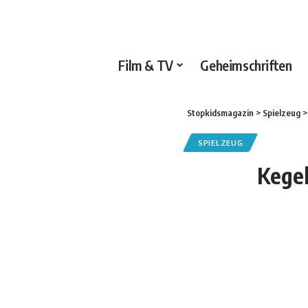
Film & TV
Geheimschriften
Stopkidsmagazin
>
Spielzeug
SPIELZEUG
Kegel