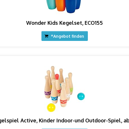
Wonder Kids Kegelset, ECO155
*Angebot finden
elspiel Active, Kinder Indoor-und Outdoor-Spiel, ab 