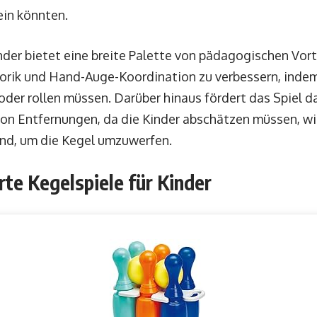
ein könnten.
nder bietet eine breite Palette von pädagogischen Vorte
torik und Hand-Auge-Koordination zu verbessern, indem 
 oder rollen müssen. Darüber hinaus fördert das Spiel 
on Entfernungen, da die Kinder abschätzen müssen, wie
ind, um die Kegel umzuwerfen.
e Kegelspiele für Kinder