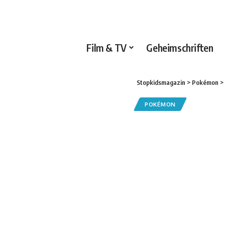
Film & TV
Geheimschriften
Stopkidsmagazin
>
Pokémon
>
POKÉMON