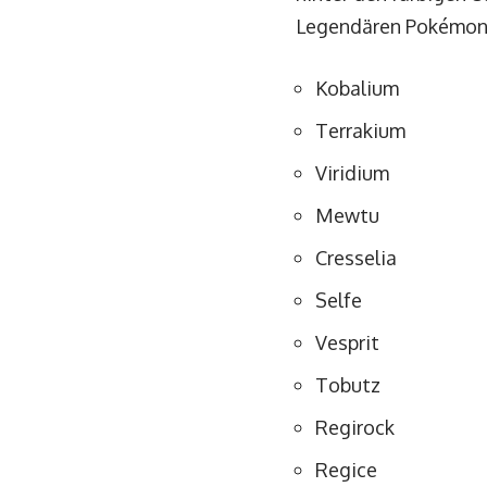
Legendären Pokémon s
Kobalium
Terrakium
Viridium
Mewtu
Cresselia
Selfe
Vesprit
Tobutz
Regirock
Regice