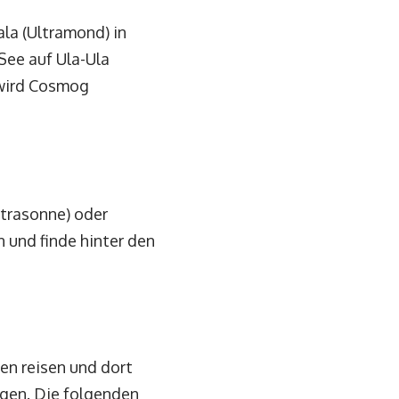
la (Ultramond) in
See auf Ula-Ula
 wird Cosmog
ltrasonne) oder
 und finde hinter den
en reisen und dort
ngen. Die folgenden