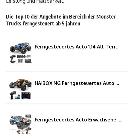
Leistung und Haltbarkeit.
Die Top 10 der Angebote im Bereich der Monster
Trucks ferngesteuert ab 5 jahren
Ferngesteuertes Auto 1:14 All-Terrain RC Auto für Erwachsene & Jungen
HAIBOXING Ferngesteuertes Auto 4WD 1/18 RC Auto Offroad Monstertruck
Ferngesteuertes Auto Erwachsene &Jungen 1:18 , RC Car 4WD monstertruck ferngesteuert Offroad 40 km/h mit Metallgetriebe und 2x 1300mAh Batterien, RC Auto Kompakt für Außenbereich Spielzeug ab 10 jahre