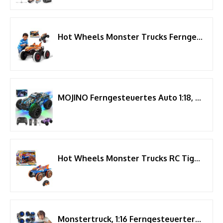
Hot Wheels Monster Trucks Ferngesteuertes Auto Tiger Shark, mit 'Terrain Stomp' Technologie für tierähnliche Bewegungen, Wheelie Modus für Drehen auf 2 Rädern, Spielzeug ab 4 Jahre, HGV87
MOJINO Ferngesteuertes Auto 1:18, 22KM/H RC Monstertruck Spielzeug
Hot Wheels Monster Trucks RC Tiger Shark Climber
Monstertruck, 1:16 Ferngesteuerter Monstertruck Ferngesteuert mit Licht