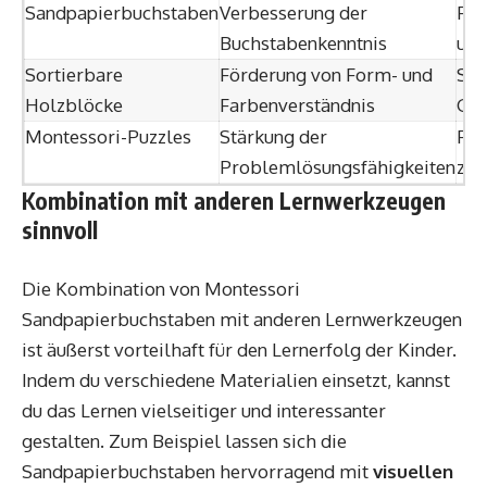
Sandpapierbuchstaben
Verbesserung der
Fin
Buchstabenkenntnis
und
Sortierbare
Förderung von Form- und
Sor
Holzblöcke
Farbenverständnis
Gru
Montessori-Puzzles
Stärkung der
Puz
Problemlösungsfähigkeiten
zu
Kombination mit anderen Lernwerkzeugen
sinnvoll
Die Kombination von Montessori
Sandpapierbuchstaben mit anderen Lernwerkzeugen
ist äußerst vorteilhaft für den Lernerfolg der Kinder.
Indem du verschiedene Materialien einsetzt, kannst
du das Lernen vielseitiger und interessanter
gestalten. Zum Beispiel lassen sich die
Sandpapierbuchstaben hervorragend mit
visuellen