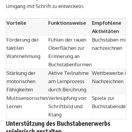
Umgang mit Schrift zu entwickeln.
Vorteile
Funktionsweise
Empfohlene
Aktivitäten
Förderung der
Fühlen der rauen
Buchstaben mit F
taktilen
Oberflächen zur
nachzeichnen
Wahrnehmung
Erinnerung an
Buchstabenformen
Stärkung der
Aktive Teilnahme
Wettbewerbe im
motorischen
am Lernprozess
Nachzeichnen
Fähigkeiten
durch Berührung
Multisensorisches
Verknüpfung von
Spiele zur
Lernen
Schriftbild und
Buchstabenidentif
Klang
Unterstützung des Buchstabenerwerbs
spielerisch gestalten