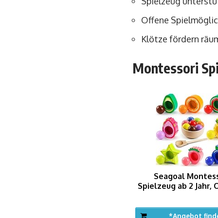
Spielzeug unterstü
Offene Spielmöglic
Klötze fördern räu
Montessori Spi
Seagoal Montess
Spielzeug ab 2 Jahr, O
*Angebot find