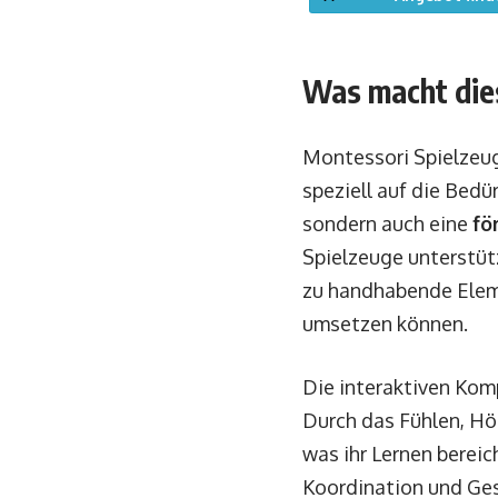
Was macht die
Montessori Spielzeug 
speziell auf die Bedü
sondern auch eine
fö
Spielzeuge unterstüt
zu handhabende Eleme
umsetzen können.
Die interaktiven Kom
Durch das Fühlen, Hö
was ihr Lernen bereic
Koordination und Ges