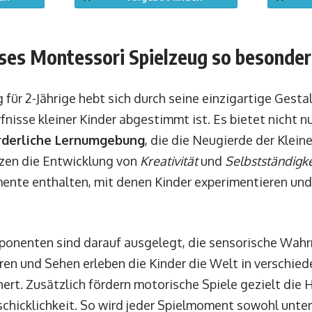
ses Montessori Spielzeug so besonder
für 2-Jährige hebt sich durch seine einzigartige Gestal
rfnisse kleiner Kinder abgestimmt ist. Es bietet nicht n
rderliche Lernumgebung
, die die Neugierde der Klein
zen die Entwicklung von
Kreativität
und
Selbstständigke
nte enthalten, mit denen Kinder experimentieren und 
ponenten sind darauf ausgelegt, die sensorische Wa
ren und Sehen erleben die Kinder die Welt in verschie
hert. Zusätzlich fördern motorische Spiele gezielt die
chicklichkeit. So wird jeder Spielmoment sowohl unte