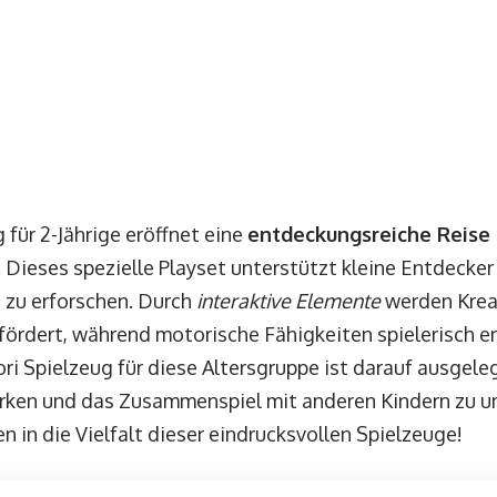
für 2-Jährige eröffnet eine
entdeckungsreiche Reise
 Dieses spezielle Playset unterstützt kleine Entdecker
 zu erforschen. Durch
interaktive Elemente
werden Krea
fördert, während motorische Fähigkeiten spielerisch e
i Spielzeug für diese Altersgruppe ist darauf ausgele
rken und das Zusammenspiel mit anderen Kindern zu un
in die Vielfalt dieser eindrucksvollen Spielzeuge!