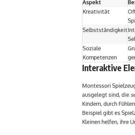
Aspekt
Be
Kreativität
Of
Sp
Selbstständigkeit
In
Se
Soziale
Gr
Kompetenzen
ge
Interaktive El
Montessori Spielzeug 
ausgelegt sind, die
s
Kindern, durch Fühle
Beispiel gibt es Spie
Kleinen helfen, ihre 