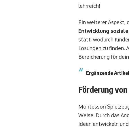
lehrreich!
Ein weiterer Aspekt, 
Entwicklung sozial
statt, wodurch Kinde
Lösungen zu finden. 
Bereicherung für dein
Ergänzende Artike
Förderung von 
Montessori Spielzeug
Weise. Durch das Ang
Ideen entwickeln und