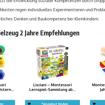
tzt die Entwicklung sozialer Kompetenzen durch Grupp
hkeiten regen individuelles Experimentieren und Prob
mliches Denken und Baukompetenz bei Kleinkindern.
elzeug 2 Jahre Empfehlungen
ori
Lisciani – Montessori
Montes
stern...
Lernspiel-Sammlung ab...
Jah
en
*Angebot finden