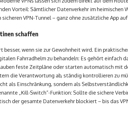
Moderne VPNs lassen sich zudem direkt auf dem Router
nden Vorteil: Sämtlicher Datenverkehr im heimischen 
 sicheren VPN-Tunnel – ganz ohne zusätzliche App auf
tinen schaffen
t besser, wenn sie zur Gewohnheit wird. Ein praktischer 
italen Fahrradhelm zu behandeln: Es gehört einfach da
lauben feste Zeitpläne oder starten automatisch mit
tern die Verantwortung ab, ständig kontrollieren zu m
cht als Einschränkung, sondern als Selbstverständlichk
nannte „Kill-Switch“-Funktion: Sollte die sichere Ver
isch der gesamte Datenverkehr blockiert – bis das VPN 