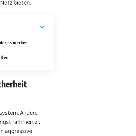
 Netz bieten.
nder es merken
affen
cherheit
ssystem. Andere
gst raffinierter.
en aggressive