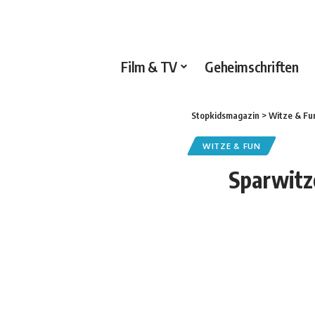
Film & TV
Geheimschriften
Stopkidsmagazin
>
Witze & Fu
WITZE & FUN
Sparwitze