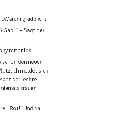
e: „Warum grade ich?“
ß Gabi!“ – Sagt der
ony reitet los…
du schon den neuen
Plötzlich meldet sich
sagt der rechte
u niemals trauen
re: „Rot!“ Und da