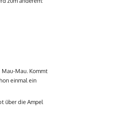
ferd zum anderem:
len Mau-Mau. Kommt
chon einmal ein
ot über die Ampel