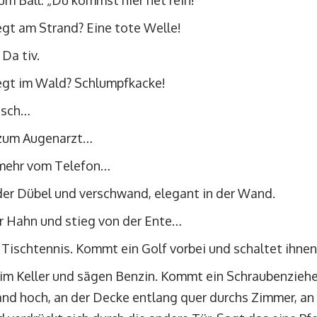
m Ball: „Du kommst hier net rein!“
egt am Strand? Eine tote Welle!
 Da tiv.
iegt im Wald? Schlumpfkacke!
rosch…
 zum Augenarzt…
mehr vom Telefon…
 der Dübel und verschwand, elegant in der Wand.
er Hahn und stieg von der Ente…
 Tischtennis. Kommt ein Golf vorbei und schaltet ihne
 im Keller und sägen Benzin. Kommt ein Schraubenzieher
and hoch, an der Decke entlang quer durchs Zimmer, a