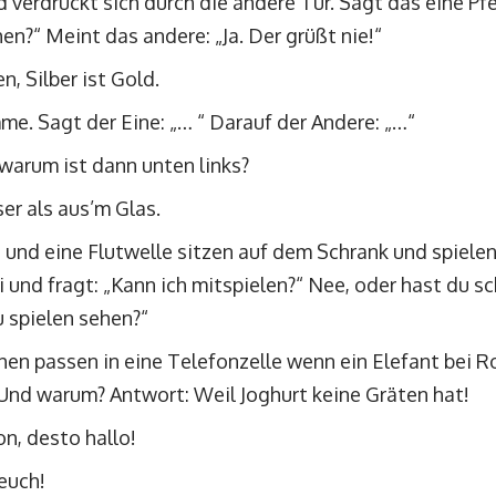
d verdrückt sich durch die andere Tür. Sagt das eine P
n?“ Meint das andere: „Ja. Der grüßt nie!“
, Silber ist Gold.
me. Sagt der Eine: „… “ Darauf der Andere: „…“
 warum ist dann unten links?
er als aus’m Glas.
 und eine Flutwelle sitzen auf dem Schrank und spie
 und fragt: „Kann ich mitspielen?“ Nee, oder hast du s
spielen sehen?“
hen passen in eine Telefonzelle wenn ein Elefant bei R
 Und warum? Antwort: Weil Joghurt keine Gräten hat!
on, desto hallo!
 euch!