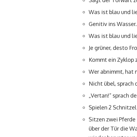
Sagt der Torwart zu
Was ist blau und li
Genitiv ins Wasser.
Was ist blau und l
Je grüner, desto F
Kommt ein Zyklop
Wer abnimmt, hat 
Nicht übel, sprach
„Vertan!“ sprach d
Spielen 2 Schnitzel
Sitzen zwei Pferde
über der Tür die W