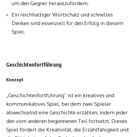
um den Gegner herauszufordern.
Ein reichhaltiger Wortschatz und schnelles
Denken sind essenziell für den Erfolg in diesem
Spiel.
Geschichtenfortführung
Konzept
„Geschichtenfortführung“ ist ein kreatives und
kommunikatives Spiel, bei dem zwei Spieler
abwechselnd eine Geschichte erzählen, indem jeder
den vom anderen begonnenen Teil fortsetzt. Dieses
Spiel fördert die Kreativität, die Erzählfähigkeit und