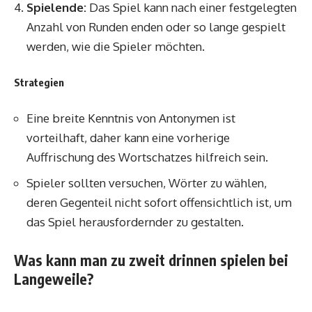
Spielende:
Das Spiel kann nach einer festgelegten
Anzahl von Runden enden oder so lange gespielt
werden, wie die Spieler möchten.
Strategien
Eine breite Kenntnis von Antonymen ist
vorteilhaft, daher kann eine vorherige
Auffrischung des Wortschatzes hilfreich sein.
Spieler sollten versuchen, Wörter zu wählen,
deren Gegenteil nicht sofort offensichtlich ist, um
das Spiel herausfordernder zu gestalten.
Was kann man zu zweit drinnen spielen bei
Langeweile?