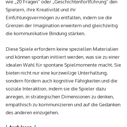
wie „20 Fragen“ oder „Geschichtenfortführung“ den
Spielern, ihre Kreativität und ihr
Einfühlungsvermögen zu entfalten, indem sie die
Grenzen der Imagination erweitern und gleichzeitig
die kommunikative Bindung stärken.
Diese Spiele erfordern keine speziellen Materialien
und können spontan initiiert werden, was sie zu einer
idealen Wahl für spontane Spielmomente macht. Sie
bieten nicht nur eine kurzweilige Unterhaltung,
sondern fördern auch kognitive Fähigkeiten und die
soziale Interaktion, indem sie die Spieler dazu
anregen, in strategischen Dimensionen zu denken,
empathisch zu kommunizieren und auf die Gedanken
des anderen einzugehen.