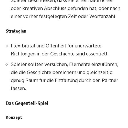
Spieler beschließen, dass sie einen natürlichen
oder kreativen Abschluss gefunden hat, oder nach
einer vorher festgelegten Zeit oder Wortanzahl.
Strategien
Flexibilität und Offenheit für unerwartete
Richtungen in der Geschichte sind essentiell.
Spieler sollten versuchen, Elemente einzuführen,
die die Geschichte bereichern und gleichzeitig
genug Raum für die Entfaltung durch den Partner
lassen.
Das Gegenteil-Spiel
Konzept