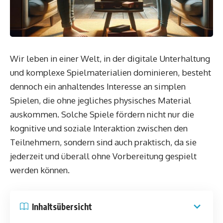
Wir leben in einer Welt, in der digitale Unterhaltung
und komplexe Spielmaterialien dominieren, besteht
dennoch ein anhaltendes Interesse an simplen
Spielen, die ohne jegliches physisches Material
auskommen. Solche Spiele fördern nicht nur die
kognitive und soziale Interaktion zwischen den
Teilnehmern, sondern sind auch praktisch, da sie
jederzeit und überall ohne Vorbereitung gespielt
werden können.
Inhaltsübersicht