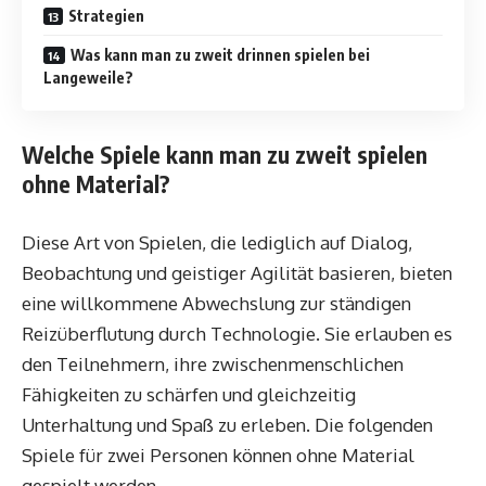
Strategien
Was kann man zu zweit drinnen spielen bei
Langeweile?
Welche Spiele kann man zu zweit spielen
ohne Material?
Diese Art von Spielen, die lediglich auf Dialog,
Beobachtung und geistiger Agilität basieren, bieten
eine willkommene Abwechslung zur ständigen
Reizüberflutung durch Technologie. Sie erlauben es
den Teilnehmern, ihre zwischenmenschlichen
Fähigkeiten zu schärfen und gleichzeitig
Unterhaltung und Spaß zu erleben. Die folgenden
Spiele für zwei Personen können ohne Material
gespielt werden.