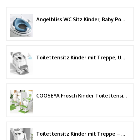
Angelbliss WC Sitz Kinder, Baby Potty Training Toilettentrainer, Kinder Toilettensitz für Jungen und Mädchen, Doppeltem Anti-Rutsch Polster Kloaufsatz, mit Griff und Spritzschutz
Toilettensitz Kinder mit Treppe, Upgraded WC Aufsatz für Kinder für Jungen und Mädchen, 2-in-1 Toilettentrainer mit Treppe, Höhenverstellbar Bequemer Sicherer Toilettensitze
COOSEYA Frosch Kinder Toilettensitz, 2 in 1 Toilettentrainer mit Treppe
Toilettensitz Kinder mit Treppe – 8-fach Höhenverstellbar & Extra Breites Trittbrett – Rutschfester Toilettentrainer mit Weichem Sitz & Spritzschutz – Faltbarer Kinder WC Sitz, Frosch-Design