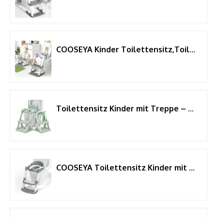
COOSEYA Kinder Toilettensitz,Toilet Training Ladder, Toilettentrainer Toilettensitz für Kleinkinder, Upgrade Toilettenleiter für Kinder, 2 in 1 Toilet mit Treppe, Rutschfestes Trittbrett
Toilettensitz Kinder mit Treppe – Höhenverstellbarer Kinder Toilettensitz mit Trittstufe & Rückenlehne – WC Sitz Kinder, Toilettentrainer, Klositz & Aufsatz Toilette Kleinkind
COOSEYA Toilettensitz Kinder mit Treppe, Kinder Wc Sitz mit Treppe