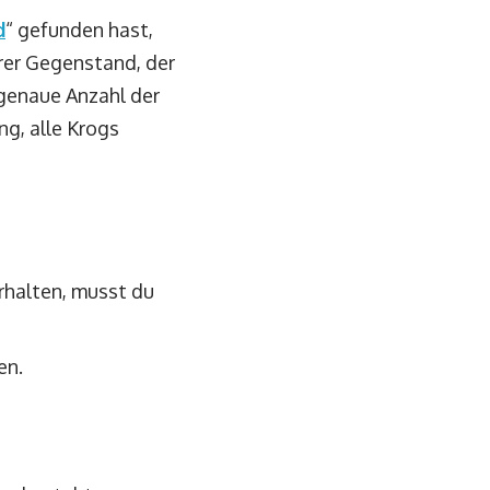
d
“ gefunden hast,
rer Gegenstand, der
 genaue Anzahl der
ng, alle Krogs
rhalten, musst du
en.