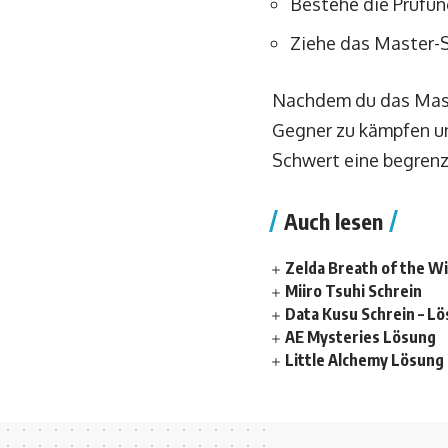
Bestehe die Prüfun
Ziehe das Master-
Nachdem du das Mast
Gegner zu kämpfen un
Schwert eine begrenz
Auch lesen
Zelda Breath of the W
Miiro Tsuhi Schrein
Data Kusu Schrein – L
AE Mysteries Lösung
Little Alchemy Lösung