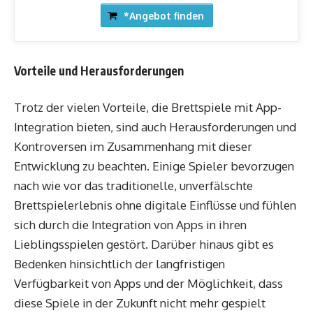
*Angebot finden
Vorteile und Herausforderungen
Trotz der vielen Vorteile, die Brettspiele mit App-
Integration bieten, sind auch Herausforderungen und
Kontroversen im Zusammenhang mit dieser
Entwicklung zu beachten. Einige Spieler bevorzugen
nach wie vor das traditionelle, unverfälschte
Brettspielerlebnis ohne digitale Einflüsse und fühlen
sich durch die Integration von Apps in ihren
Lieblingsspielen gestört. Darüber hinaus gibt es
Bedenken hinsichtlich der langfristigen
Verfügbarkeit von Apps und der Möglichkeit, dass
diese Spiele in der Zukunft nicht mehr gespielt