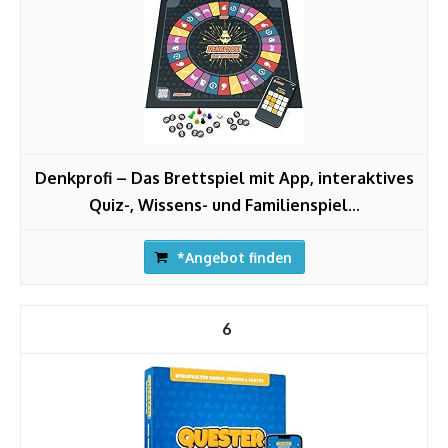
Denkprofi – Das Brettspiel mit App, interaktives
Quiz-, Wissens- und Familienspiel...
*Angebot finden
6