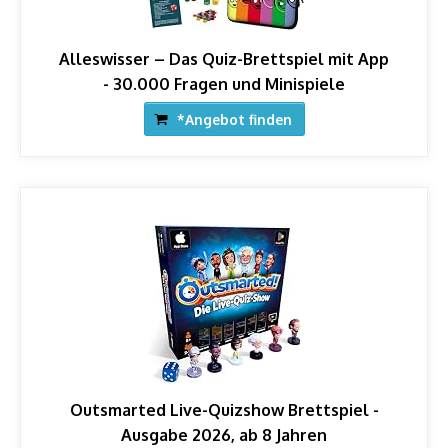
Alleswisser – Das Quiz-Brettspiel mit App
- 30.000 Fragen und Minispiele
*Angebot finden
Outsmarted Live-Quizshow Brettspiel -
Ausgabe 2026, ab 8 Jahren