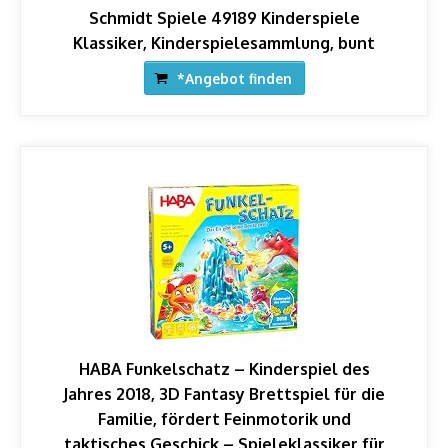
Schmidt Spiele 49189 Kinderspiele
Klassiker, Kinderspielesammlung, bunt
*Angebot finden
HABA Funkelschatz – Kinderspiel des
Jahres 2018, 3D Fantasy Brettspiel für die
Familie, fördert Feinmotorik und
taktisches Geschick – Spieleklassiker für