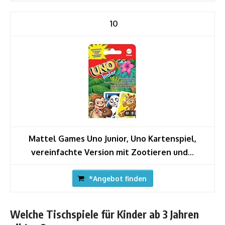
10
Mattel Games Uno Junior, Uno Kartenspiel,
vereinfachte Version mit Zootieren und...
*Angebot finden
Welche Tischspiele für Kinder ab 3 Jahren