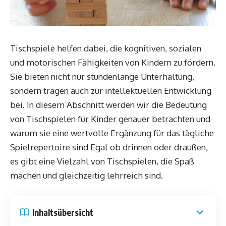
Tischspiele helfen dabei, die kognitiven, sozialen
und motorischen Fähigkeiten von Kindern zu fördern.
Sie bieten nicht nur stundenlange Unterhaltung,
sondern tragen auch zur intellektuellen Entwicklung
bei. In diesem Abschnitt werden wir die Bedeutung
von Tischspielen für Kinder genauer betrachten und
warum sie eine wertvolle Ergänzung für das tägliche
Spielrepertoire sind Egal ob drinnen oder draußen,
es gibt eine Vielzahl von Tischspielen, die Spaß
machen und gleichzeitig lehrreich sind.
Inhaltsübersicht