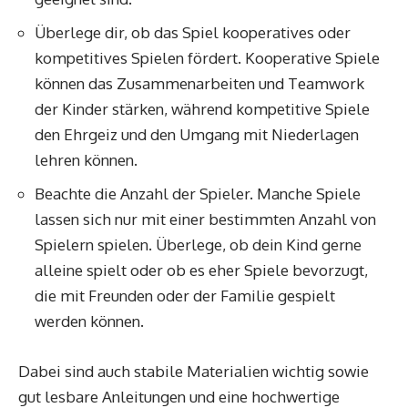
Überlege dir, ob das Spiel kooperatives oder
kompetitives Spielen fördert. Kooperative Spiele
können das Zusammenarbeiten und Teamwork
der Kinder stärken, während kompetitive Spiele
den Ehrgeiz und den Umgang mit Niederlagen
lehren können.
Beachte die Anzahl der Spieler. Manche Spiele
lassen sich nur mit einer bestimmten Anzahl von
Spielern spielen. Überlege, ob dein Kind gerne
alleine spielt oder ob es eher Spiele bevorzugt,
die mit Freunden oder der Familie gespielt
werden können.
Dabei sind auch stabile Materialien wichtig sowie
gut lesbare Anleitungen und eine hochwertige