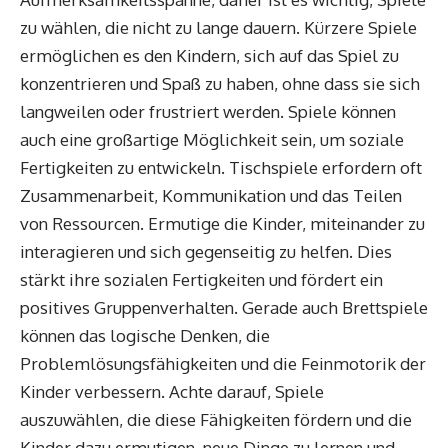
zu wählen, die nicht zu lange dauern. Kürzere Spiele
ermöglichen es den Kindern, sich auf das Spiel zu
konzentrieren und Spaß zu haben, ohne dass sie sich
langweilen oder frustriert werden. Spiele können
auch eine großartige Möglichkeit sein, um soziale
Fertigkeiten zu entwickeln. Tischspiele erfordern oft
Zusammenarbeit, Kommunikation und das Teilen
von Ressourcen. Ermutige die Kinder, miteinander zu
interagieren und sich gegenseitig zu helfen. Dies
stärkt ihre sozialen Fertigkeiten und fördert ein
positives Gruppenverhalten. Gerade auch Brettspiele
können das logische Denken, die
Problemlösungsfähigkeiten und die Feinmotorik der
Kinder verbessern. Achte darauf, Spiele
auszuwählen, die diese Fähigkeiten fördern und die
Kinder dazu ermutigen, neue Dinge zu lernen und