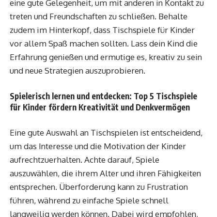
eine gute Gelegenheit, um mit anderen in Kontakt zu
treten und Freundschaften zu schließen. Behalte
zudem im Hinterkopf, dass Tischspiele für Kinder
vor allem Spaß machen sollten. Lass dein Kind die
Erfahrung genießen und ermutige es, kreativ zu sein
und neue Strategien auszuprobieren.
Spielerisch lernen und entdecken: Top 5 Tischspiele
für Kinder fördern Kreativität und Denkvermögen
Eine gute Auswahl an Tischspielen ist entscheidend,
um das Interesse und die Motivation der Kinder
aufrechtzuerhalten. Achte darauf, Spiele
auszuwählen, die ihrem Alter und ihren Fähigkeiten
entsprechen. Überforderung kann zu Frustration
führen, während zu einfache Spiele schnell
langweilig werden können. Dabei wird empfohlen,