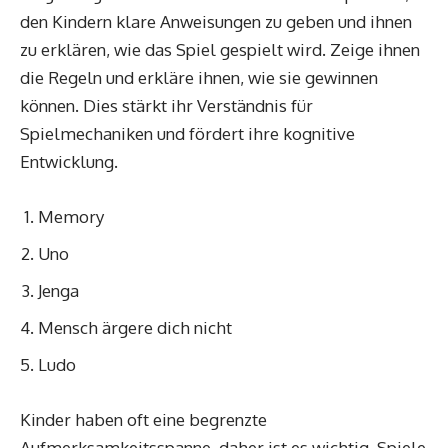
den Kindern klare Anweisungen zu geben und ihnen
zu erklären, wie das Spiel gespielt wird. Zeige ihnen
die Regeln und erkläre ihnen, wie sie gewinnen
können. Dies stärkt ihr Verständnis für
Spielmechaniken und fördert ihre kognitive
Entwicklung.
Memory
Uno
Jenga
Mensch ärgere dich nicht
Ludo
Kinder haben oft eine begrenzte
Aufmerksamkeitsspanne, daher ist es wichtig, Spiele