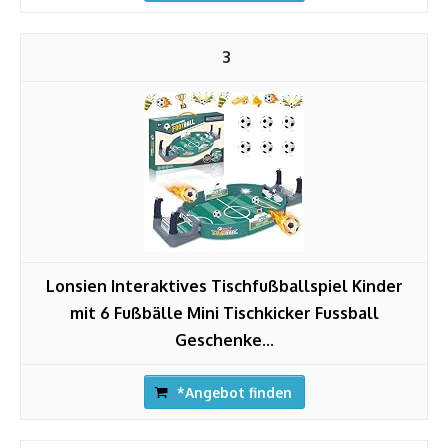
3
Lonsien Interaktives Tischfußballspiel Kinder
mit 6 Fußbälle Mini Tischkicker Fussball
Geschenke...
*Angebot finden