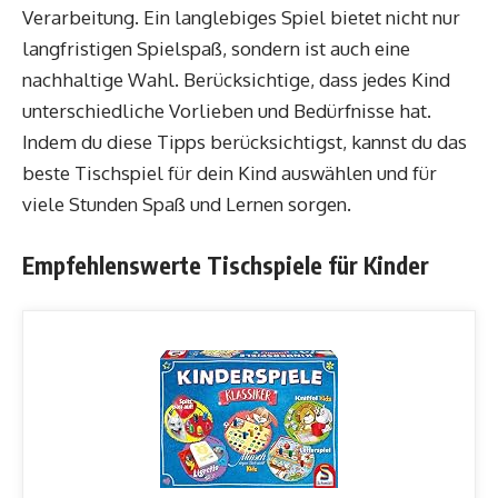
Verarbeitung. Ein langlebiges Spiel bietet nicht nur
langfristigen Spielspaß, sondern ist auch eine
nachhaltige Wahl. Berücksichtige, dass jedes Kind
unterschiedliche Vorlieben und Bedürfnisse hat.
Indem du diese Tipps berücksichtigst, kannst du das
beste Tischspiel für dein Kind auswählen und für
viele Stunden Spaß und Lernen sorgen.
Empfehlenswerte Tischspiele für Kinder