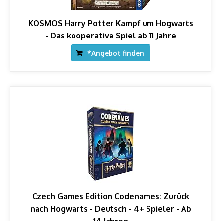
KOSMOS Harry Potter Kampf um Hogwarts
- Das kooperative Spiel ab 11 Jahre
*Angebot finden
Czech Games Edition Codenames: Zurück
nach Hogwarts - Deutsch - 4+ Spieler - Ab