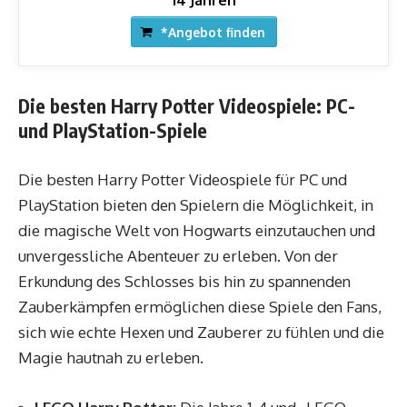
14 Jahren
*Angebot finden
Die besten Harry Potter Videospiele: PC-
und PlayStation-Spiele
Die besten Harry Potter Videospiele für PC und
PlayStation bieten den Spielern die Möglichkeit, in
die magische Welt von Hogwarts einzutauchen und
unvergessliche Abenteuer zu erleben. Von der
Erkundung des Schlosses bis hin zu spannenden
Zauberkämpfen ermöglichen diese Spiele den Fans,
sich wie echte Hexen und Zauberer zu fühlen und die
Magie hautnah zu erleben.