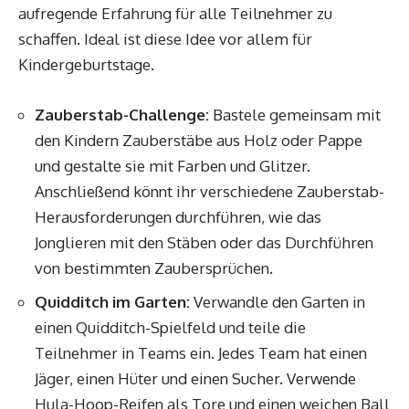
aufregende Erfahrung für alle Teilnehmer zu
schaffen. Ideal ist diese Idee vor allem für
Kindergeburtstage.
Zauberstab-Challenge:
Bastele gemeinsam mit
den Kindern Zauberstäbe aus Holz oder Pappe
und gestalte sie mit Farben und Glitzer.
Anschließend könnt ihr verschiedene Zauberstab-
Herausforderungen durchführen, wie das
Jonglieren mit den Stäben oder das Durchführen
von bestimmten Zaubersprüchen.
Quidditch im Garten:
Verwandle den Garten in
einen Quidditch-Spielfeld und teile die
Teilnehmer in Teams ein. Jedes Team hat einen
Jäger, einen Hüter und einen Sucher. Verwende
Hula-Hoop-Reifen als Tore und einen weichen Ball