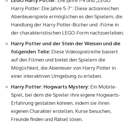
LEGO Harry Potter:
Die Jahre 1-4 und „LEGO
Harry Potter: Die Jahre 5-7“: Diese actionreichen
Abenteuerspiele ermöglichen es den Spielern, die
Handlung der Harry Potter-Bücher und -Filme in
der charakteristischen LEGO-Form nachzuerleben.
Harry Potter und der Stein der Weisen und die
folgenden Teile:
Diese Videospielreihe basiert
auf den Filmen und bietet den Spielern die
Möglichkeit, die Abenteuer von Harry Potter in
einer interaktiven Umgebung zu erleben.
Harry Potter: Hogwarts Mystery:
Ein Mobile-
Spiel, bei dem die Spieler ihre eigene Hogwarts-
Erfahrung gestalten können, indem sie ihren
eigenen Charakter erstellen, Kurse besuchen,
Freunde finden und Rätsel lösen.