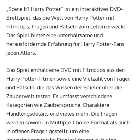
„Scene It? Harry Potter“ ist ein interaktives DVD-
Brettspiel, das die Welt von Harry Potter mit
Filmclips, Fragen und Rätseln zum Leben erweckt.
Das Spiel bietet eine unterhaltsame und
herausfordernde Erfahrung für Harry Potter-Fans
jeden Alters.
Das Spiel enthält eine DVD mit Filmclips aus den
Harry Potter-Filmen sowie eine Vielzahl von Fragen
und Rätseln, die das Wissen der Spieler über die
Zauberwelt testen. Es umfasst verschiedene
Kategorien wie Zaubersprüche, Charaktere,
Handlungsdetails und vieles mehr. Die Fragen
werden sowohl in Multiple-Choice-Format als auch
in offenen Fragen gestellt, um eine
abwechslungsreiche Spielerfahrung zu bieten.