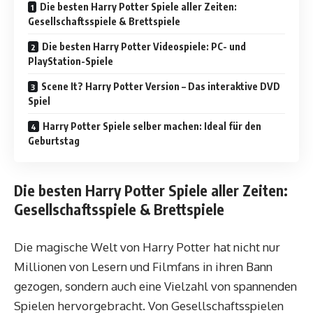
Die besten Harry Potter Spiele aller Zeiten:
Gesellschaftsspiele & Brettspiele
Die besten Harry Potter Videospiele: PC- und
PlayStation-Spiele
Scene It? Harry Potter Version – Das interaktive DVD
Spiel
Harry Potter Spiele selber machen: Ideal für den
Geburtstag
Die besten Harry Potter Spiele aller Zeiten:
Gesellschaftsspiele & Brettspiele
Die magische Welt von Harry Potter hat nicht nur
Millionen von Lesern und Filmfans in ihren Bann
gezogen, sondern auch eine Vielzahl von spannenden
Spielen hervorgebracht. Von Gesellschaftsspielen