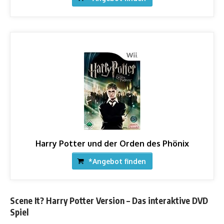
Harry Potter und der Orden des Phönix
*Angebot finden
Scene It? Harry Potter Version – Das interaktive DVD
Spiel