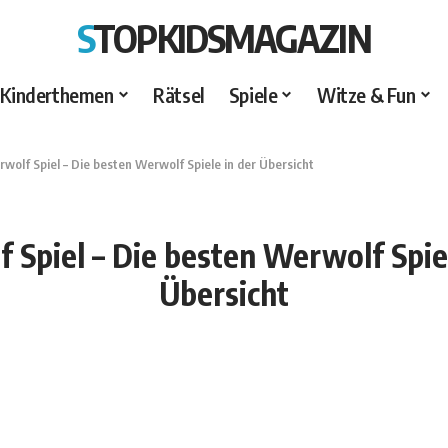
STOPKIDSMAGAZIN
Kinderthemen
Rätsel
Spiele
Witze & Fun
wolf Spiel – Die besten Werwolf Spiele in der Übersicht
 Spiel – Die besten Werwolf Spiel
Übersicht