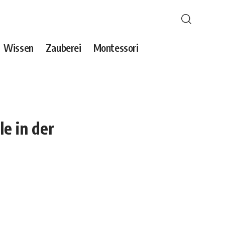
Wissen
Zauberei
Montessori
e in der