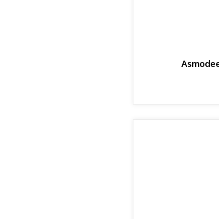
Asmodee,