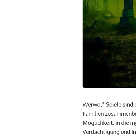
Werwolf-Spiele sind 
Familien zusammenbri
Möglichkeit, in die 
Verdächtigung und In