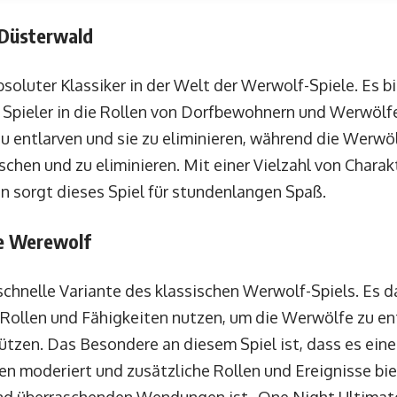
 Düsterwald
absoluter Klassiker in der Welt der Werwolf-Spiele. Es b
e Spieler in die Rollen von Dorfbewohnern und Werwölf
zu entlarven und sie zu eliminieren, während die Werwö
chen und zu eliminieren. Mit einer Vielzahl von Charak
 sorgt dieses Spiel für stundenlangen Spaß.
e Werewolf
 schnelle Variante des klassischen Werwolf-Spiels. Es d
re Rollen und Fähigkeiten nutzen, um die Werwölfe zu en
tzen. Das Besondere an diesem Spiel ist, dass es eine
en moderiert und zusätzliche Rollen und Ereignisse bie