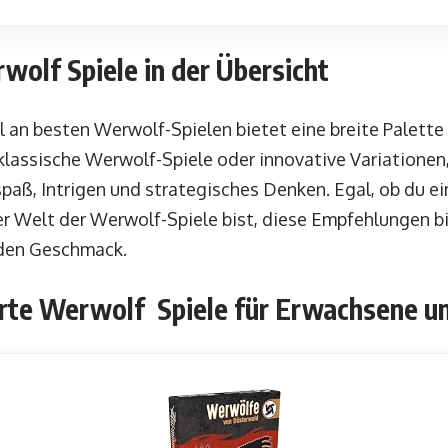
wolf Spiele in der Übersicht
 an besten Werwolf-Spielen bietet eine breite Palette 
lassische Werwolf-Spiele oder innovative Variationen,
aß, Intrigen und strategisches Denken. Egal, ob du ein
der Welt der Werwolf-Spiele bist, diese Empfehlungen 
eden Geschmack.
te Werwolf Spiele für Erwachsene un