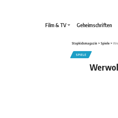
Film & TV
Geheimschriften
Stopkidsmagazin
>
Spiele
>
Wer
SPIELE
Werwolf