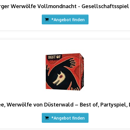
ger Werwölfe Vollmondnacht - Gesellschaftsspiel 
*Angebot finden
, Werwölfe von Düsterwald – Best of, Partyspiel,
*Angebot finden