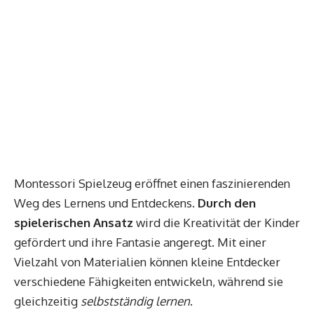
Montessori Spielzeug eröffnet einen faszinierenden
Weg des Lernens und Entdeckens.
Durch den
spielerischen Ansatz
wird die Kreativität der Kinder
gefördert und ihre Fantasie angeregt. Mit einer
Vielzahl von Materialien können kleine Entdecker
verschiedene Fähigkeiten entwickeln, während sie
gleichzeitig
selbstständig lernen
.