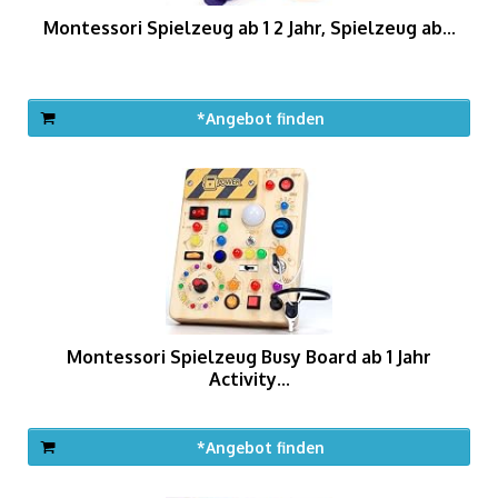
Montessori Spielzeug ab 1 2 Jahr, Spielzeug ab...
*Angebot finden
Montessori Spielzeug Busy Board ab 1 Jahr
Activity...
*Angebot finden