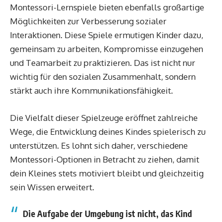
Montessori-Lernspiele bieten ebenfalls großartige
Möglichkeiten zur Verbesserung sozialer
Interaktionen. Diese Spiele ermutigen Kinder dazu,
gemeinsam zu arbeiten, Kompromisse einzugehen
und Teamarbeit zu praktizieren. Das ist nicht nur
wichtig für den sozialen Zusammenhalt, sondern
stärkt auch ihre Kommunikationsfähigkeit.
Die Vielfalt dieser Spielzeuge eröffnet zahlreiche
Wege, die Entwicklung deines Kindes spielerisch zu
unterstützen. Es lohnt sich daher, verschiedene
Montessori-Optionen in Betracht zu ziehen, damit
dein Kleines stets motiviert bleibt und gleichzeitig
sein Wissen erweitert.
Die Aufgabe der Umgebung ist nicht, das Kind