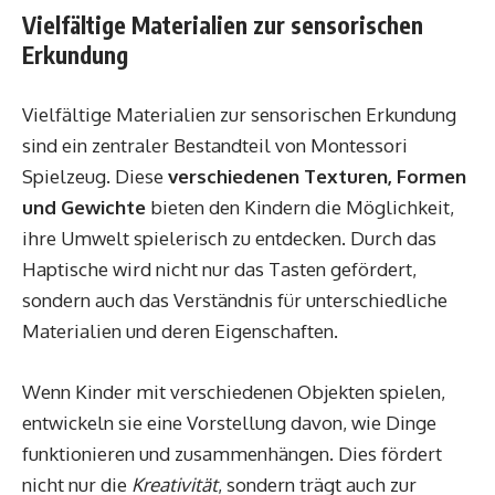
Vielfältige Materialien zur sensorischen
Erkundung
Vielfältige Materialien zur sensorischen Erkundung
sind ein zentraler Bestandteil von Montessori
Spielzeug. Diese
verschiedenen Texturen, Formen
und Gewichte
bieten den Kindern die Möglichkeit,
ihre Umwelt spielerisch zu entdecken. Durch das
Haptische wird nicht nur das Tasten gefördert,
sondern auch das Verständnis für unterschiedliche
Materialien und deren Eigenschaften.
Wenn Kinder mit verschiedenen Objekten spielen,
entwickeln sie eine Vorstellung davon, wie Dinge
funktionieren und zusammenhängen. Dies fördert
nicht nur die
Kreativität
, sondern trägt auch zur