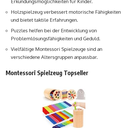
Erkundungsmöglichkeiten für Kinder.
Holzspielzeug verbessert motorische Fähigkeiten
und bietet taktile Erfahrungen.
Puzzles helfen bei der Entwicklung von
Problemlösungsfähigkeiten und Geduld.
Vielfältige Montessori Spielzeuge sind an
verschiedene Altersgruppen anpassbar.
Montessori Spielzeug Topseller