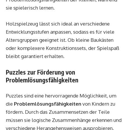
sie spielerisch lernen.
Holzspielzeug lässt sich ideal an verschiedene
Entwicklungsstufen anpassen, sodass es für viele
Altersgruppen geeignet ist. Ob kleine Baukästen
oder komplexere Konstruktionssets, der Spielspaß
bleibt garantiert erhalten.
Puzzles zur Förderung von
Problemlösungsfähigkeiten
Puzzles sind eine hervorragende Möglichkeit, um
die
Problemlösungsfähigkeiten
von Kindern zu
fördern. Durch das Zusammensetzen der Teile
müssen sie logische Zusammenhänge erkennen und
verschiedene Herangehensweisen ausprobieren.