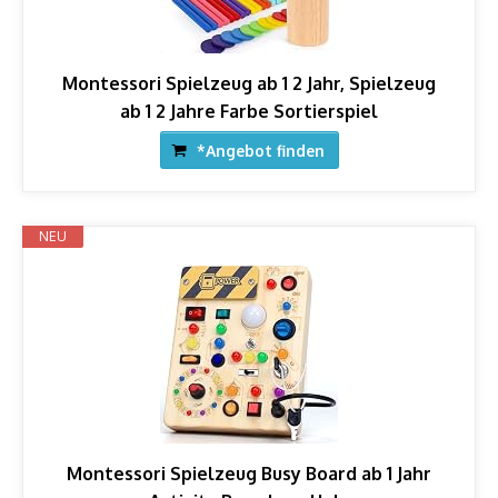
Montessori Spielzeug ab 1 2 Jahr, Spielzeug
ab 1 2 Jahre Farbe Sortierspiel
*Angebot finden
NEU
Montessori Spielzeug Busy Board ab 1 Jahr