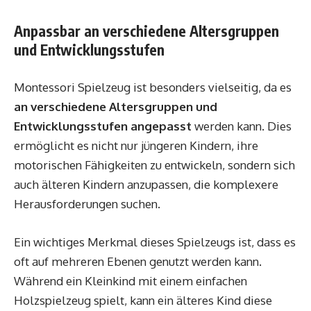
Anpassbar an verschiedene Altersgruppen
und Entwicklungsstufen
Montessori Spielzeug ist besonders vielseitig, da es
an verschiedene Altersgruppen und
Entwicklungsstufen angepasst
werden kann. Dies
ermöglicht es nicht nur jüngeren Kindern, ihre
motorischen Fähigkeiten zu entwickeln, sondern sich
auch älteren Kindern anzupassen, die komplexere
Herausforderungen suchen.
Ein wichtiges Merkmal dieses Spielzeugs ist, dass es
oft auf mehreren Ebenen genutzt werden kann.
Während ein Kleinkind mit einem einfachen
Holzspielzeug spielt, kann ein älteres Kind diese