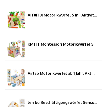
AiTuiTui Motorikwürfel 5 in 1 Aktivitätswürfel Spielzeug Geschenk, 49 Pcs Montessori Lernspielzeug Steckwürfel Holzspielzeug für Kinder, Activity Center Baby ab 18 Monaten Geburtstag Ostern Geschenk
KMTJT Montessori Motorikwürfel Spielzeug ab 1 2 3 Jahr Mädchen Jungen
Airlab Motorikwürfel ab 1 Jahr, Aktivitätswürfel Baby, Motorikspielzeug Motorikwürfel aus Holz, Montessori Spielzeug ab 1 Jahr, Holzspielzeug Baby Activity Würfel Geschenk für Kinder
lerrbo Beschäftigungswürfel Sensorik Spielzeug ab 6M+, 1PCS