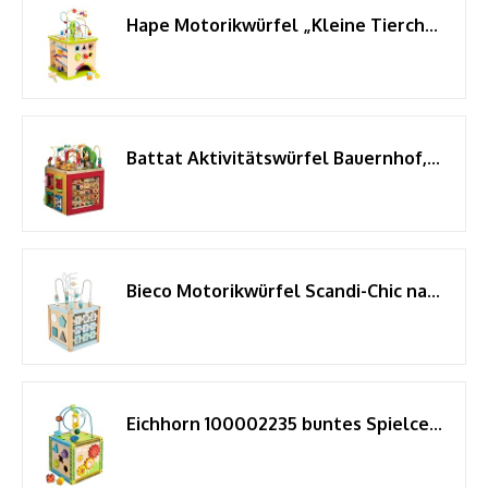
Hape Motorikwürfel „Kleine Tierchen“ - aus Holz, Multifunktions-Spielwürfel, Lernspielzeug aus Holz für Kleinkinder, fünfseitiges Busy Board, Montessori Spielzeug für Kinder ab 1 Jahr
Battat Aktivitätswürfel Bauernhof, Holz-Motorikwürfel mit 5 Seiten
Bieco Motorikwürfel Scandi-Chic nachhaltiges Holz FSC® | Motorikspielzeug ab 1 Jahr | Activity Center Baby Spielzeug 1 Jahr | Motorikwürfel Holz | holzspielzeug ab 1 Jahr motorikschleife ab
Eichhorn 100002235 buntes Spielcenter, Motorikwürfel mit Motorikschleife, Uhr, Motorikspiel, Drehspiel und 5 Steckbausteine, für Kinder ab 1 Jahr, Größe: 20x20x36 cm