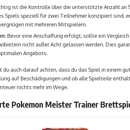
htig ist die Kontrolle über die unterstützte Anzahl an
s Spiels speziell für zwei Teilnehmer konzipiert sind,
lvergnügen mit mehreren Mitspielern.
en:
Bevor eine Anschaffung erfolgt, sollte ein Vergleich 
Anbietern nicht außer Acht gelassen werden. Dies garan
 optimalen Angebots.
 du auch darauf achten, dass du das Spiel in einem gu
kung auf Beschädigungen und ob alle Spielteile enthal
teuer nichts mehr im Wege.
te Pokemon Meister Trainer Brettspi