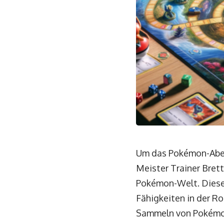
Um das Pokémon-Abent
Meister Trainer Brett
Pokémon-Welt. Dieses
Fähigkeiten in der Ro
Sammeln von Pokémon