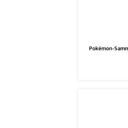
Pokémon-Sammel