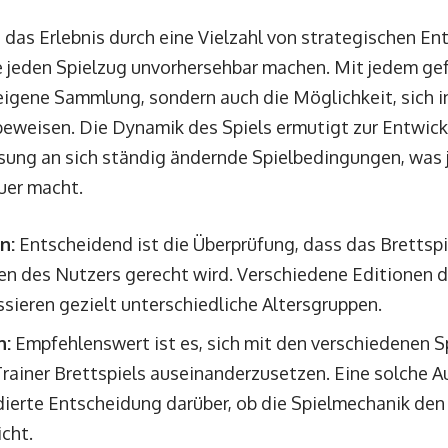
t das Erlebnis durch eine Vielzahl von strategischen E
ie jeden Spielzug unvorhersehbar machen. Mit jedem 
 eigene Sammlung, sondern auch die Möglichkeit, sich 
eweisen. Die Dynamik des Spiels ermutigt zur Entwick
sung an sich ständig ändernde Spielbedingungen, was 
uer macht.
n:
Entscheidend ist die Überprüfung, dass das Brettspi
nen des Nutzers gerecht wird. Verschiedene Editionen
ssieren gezielt unterschiedliche Altersgruppen.
n:
Empfehlenswert ist es, sich mit den verschiedenen Sp
ainer Brettspiels auseinanderzusetzen. Eine solche 
ndierte Entscheidung darüber, ob die Spielmechanik den
cht.