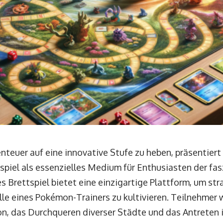
euer auf eine innovative Stufe zu heben, präsentiert
spiel als essenzielles Medium für Enthusiasten der fa
 Brettspiel bietet eine einzigartige Plattform, um str
lle eines Pokémon-Trainers zu kultivieren. Teilnehmer
, das Durchqueren diverser Städte und das Antreten 