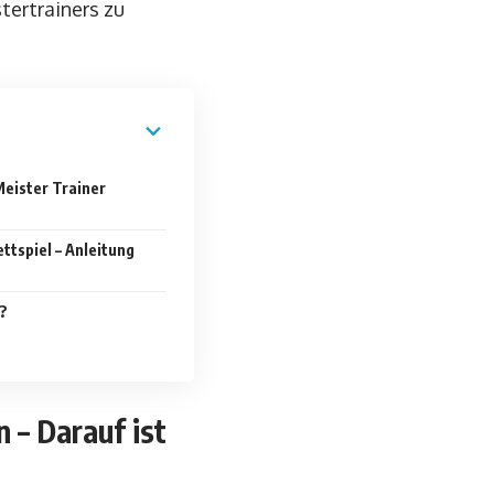
tertrainers zu
eister Trainer
ttspiel – Anleitung
?
 – Darauf ist