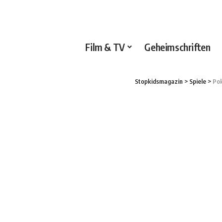
Film & TV
Geheimschriften
Stopkidsmagazin
>
Spiele
>
Pok