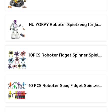
HUIYOKAY Roboter Spielzeug für Jungen und Mädchen ab 4 5 6 Jahren
10PCS Roboter Fidget Spinner Spielzeug für Kinder Erwachsene, DIY Verformbare Fingerspitze Gyro Hand Finger Spinning Schreibtisch Spielzeug, Geburtstag Geschenk Klassenzimmer Preise Party Gunst
10 PCS Roboter Saug Fidget Spielzeug für Kind Erwachsener, sensorische Bad Spielzeug Saug Cup elastische Twist Roboter für Baby Kleinkind, Angst beschäftigt Party Gunst Geburtstagsgeschenk