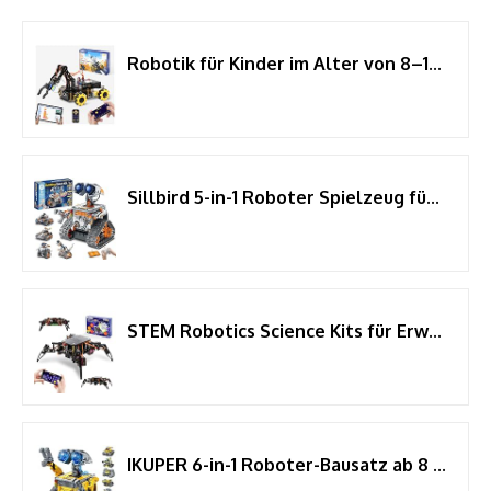
Robotik für Kinder im Alter von 8–12 Jahren, 5DOF intelligenter Roboterarm-Autobausatz, STEM-Spielzeug, Geschenk für Jungen/Teenager/Erwachsene, ESP32-Arduino/Python-Codierung, App und Fernbedienung
Sillbird 5-in-1 Roboter Spielzeug für Jungen ab 8 Jahren
STEM Robotics Science Kits für Erwachsene, ESP8266 Spider Robot Building Kit, App-Fernbedienung, Walking Crawling Fun Lernspielzeug für 12+ Jahre alte Jungen, Mädchen, Teenager, einzigartige Geschenke
IKUPER 6-in-1 Roboter-Bausatz ab 8 Jahren mit App und Fernsteuerung