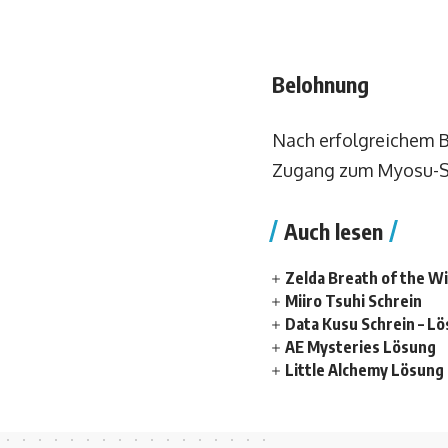
Belohnung
Nach erfolgreichem B
Zugang zum Myosu-Sh
Auch lesen
Zelda Breath of the W
Miiro Tsuhi Schrein
Data Kusu Schrein – L
AE Mysteries Lösung
Little Alchemy Lösung