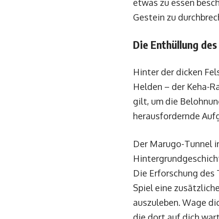
etwas zu essen bescha
Gestein zu durchbrec
Die Enthüllung de
Hinter der dicken Fe
Helden – der Keha-Ra
gilt, um die Belohnun
herausfordernde Aufg
Der Marugo-Tunnel in 
Hintergrundgeschicht
Die Erforschung des
Spiel eine zusätzlich
auszuleben. Wage dic
die dort auf dich war