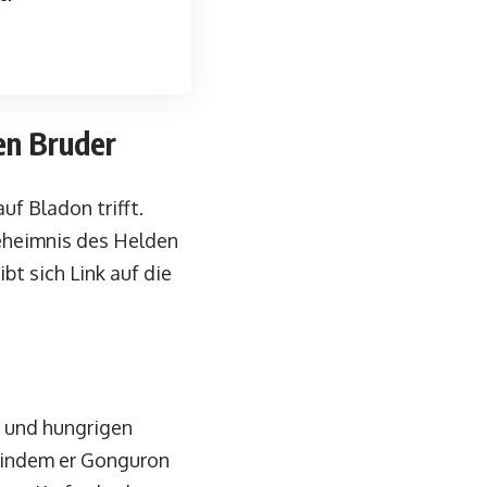
en Bruder
f Bladon trifft.
eheimnis des Helden
bt sich Link auf die
 und hungrigen
n, indem er Gonguron