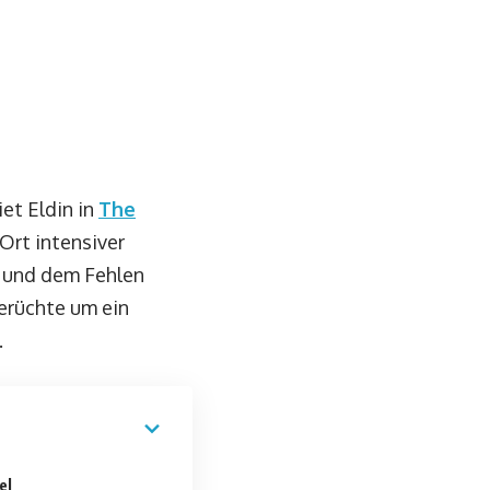
et Eldin in
The
Ort intensiver
t und dem Fehlen
erüchte um ein
.
el